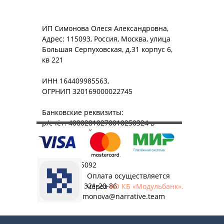
ИП Симонова Олеся Александровна,
Адрес: 115093, Россия, Москва, улица
Большая Серпуховская, д.31 корпус 6,
кв 221
ИНН 164409985563,
ОГРНИП 320169000022745
Банковские реквизиты:
р/счёт: 40802810270010250324 в
МОСКОВСКИЙ ФИЛИАЛ АО КБ
"МОДУЛЬБАНК"
к/счет: 30101810645250000092
БИК: 044525092
Оплата осуществляется
Тел.: +7 499 321-20-86
через
АО КБ «Модульбанк».
e-mail: olesimonova@narrative.team