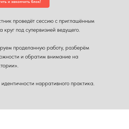
тить и закончить блок!
тник проведёт сессию с приглашённым
а круг под супервизией ведущего.
руем проделанную работу, разберём
ожности и обратим внимание на
тории».
 идентичности нарративного практика.