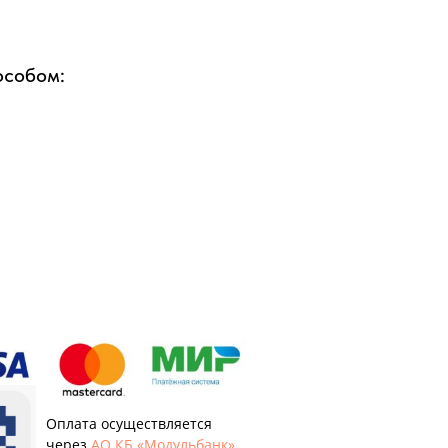
особом:
Оплата осуществляется
через
АО КБ «Модульбанк».