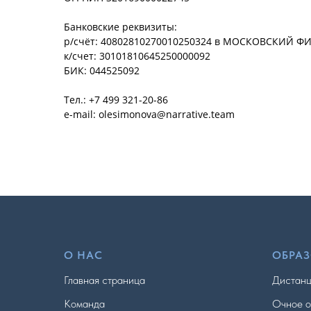
Банковские реквизиты:
р/счёт: 40802810270010250324 в МОСКОВСКИЙ 
к/счет: 30101810645250000092
БИК: 044525092
Тел.: +7 499 321-20-86
e-mail: olesimonova@narrative.team
О НАС
ОБРА
Главная страница
Дистанц
Команда
Очное о